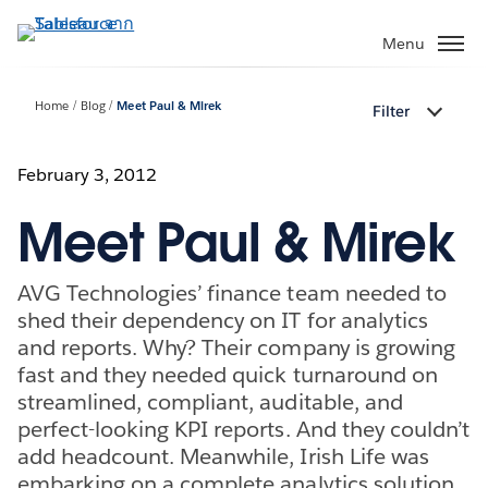
ข้าม
ไป
Menu
ที่
เนื้อหา
Home
Blog
Meet Paul & Mirek
Filter
หลัก
February 3, 2012
Meet Paul & Mirek
AVG Technologies’ finance team needed to
shed their dependency on IT for analytics
and reports. Why? Their company is growing
fast and they needed quick turnaround on
streamlined, compliant, auditable, and
perfect-looking KPI reports. And they couldn’t
add headcount. Meanwhile, Irish Life was
embarking on a complete analytics solution