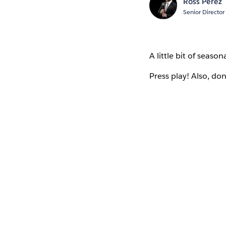
Ross Perez
Senior Director
A little bit of seaso
Press play! Also, do