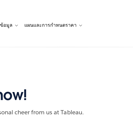
ข้อมูล
แผนและการกำหนดราคา
รื่องราวของลูกค้า
navigation for โซลูชัน
Toggle sub-navigation for แหล่งข้อมูล
Toggle sub-navigation for 
Snow!
easonal cheer from us at Tableau.