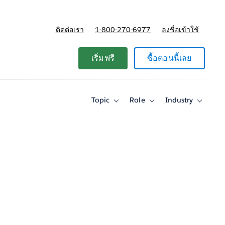
ติดต่อเรา
1-800-270-6977
ลงชื่อเข้าใช้
แผนและการกำหนดราคา
เริ่มฟรี
ซื้อตอนนี้เลย
Topic
Role
Industry
Toggle
Toggle
Toggle
sub-
sub-
sub-
navigation
navigation
navigati
for
for
for
Topic
Role
Industry