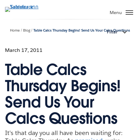
ข้าม
ไป
Menu
ที่
เนื้อหา
Home
Blog
Table Calcs Thursday Begins! Send Us Your Calcs Questions
Filter
หลัก
March 17, 2011
Table Calcs
Thursday Begins!
Send Us Your
Calcs Questions
It's that day you all have been waiting for: