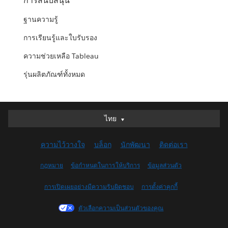
การสนับสนุน
ฐานความรู้
การเรียนรู้และใบรับรอง
ความช่วยเหลือ Tableau
รุ่นผลิตภัณฑ์ทั้งหมด
ไทย
ไทย
Deutsch
ความไว้วางใจ
บล็อก
นักพัฒนา
ติดต่อเรา
English (UK)
English (US)
กฎหมาย
ข้อกำหนดในการให้บริการ
ข้อมูลส่วนตัว
Español
การเปิดเผยอย่างมีความรับผิดชอบ
การตั้งค่าคุกกี้
Français (Canada)
Français (France)
ตัวเลือกความเป็นส่วนตัวของคุณ
Italiano