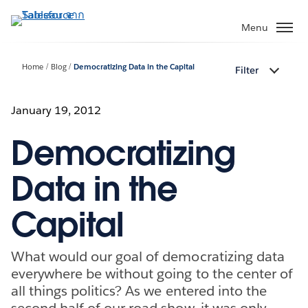
ข้าม
ไป
Menu
ที่
เนื้อหา
Home
Blog
Democratizing Data in the Capital
Filter
หลัก
January 19, 2012
Democratizing
Data in the
Capital
What would our goal of democratizing data
everywhere be without going to the center of
all things politics? As we entered into the
second half of our road show, it was only