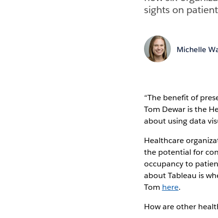
sights on patient
Michelle Wa
“The benefit of pres
Tom Dewar is the Hea
about using data vi
Healthcare organiza
the potential for co
occupancy to patien
about Tableau is whe
Tom
here
.
How are other health