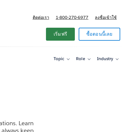
ติดต่อเรา
1-800-270-6977
ลงชื่อเข้าใช้
แผนและการกำหนดราคา
เริ่มฟรี
ซื้อตอนนี้เลย
Topic
Role
Industry
Toggle
Toggle
Toggle
sub-
sub-
sub-
navigation
navigation
navigati
for
for
for
Topic
Role
Industry
ations. Learn
 always keep