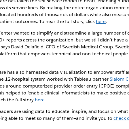
re has taken the self-service model to heart, enabling hundr
ss its service lines. By making the entire organization more 
located hundreds of thousands of dollars while also measuri
tient outcomes. To hear the full story, click
here
.
enter wanted to simplify and streamline a large number of 
 reports across the organization, but we still didn’t have 
" says David Delafield, CFO of Swedish Medical Group. Swedi
 platform that empowers technical and non-technical people 
re has also harnessed data visualization to empower staff 
The 12-hospital system worked with Tableau partner
Slalom C
s around computerized provider order entry (CPOE) compli
his helped to "enable clinical informaticists to make positive
ch the full story
here
.
eaders are using data to educate, inspire, and focus on what 
eing able to meet so many of them—and invite you to
check o