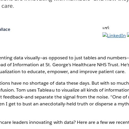
 care.
แชร์:
llace
enting data visually—as opposed to just tables and numbers—
d of Information at St. George’s Healthcare NHS Trust. He’s
sualization to educate, empower, and improve patient care.
tions have no shortage of data these days. But with so muc
nfusion. Tom uses Tableau to visualize all kinds of informat
t feedback—and separate the signal from the noise. “One of 
n I get to bust an anecdotally-held truth or disperse a myt
care leaders innovating with data? Here are a few we recent