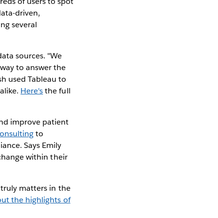
eds of users to spot
data-driven,
ng several
data sources. "We
a way to answer the
sh used Tableau to
alike.
Here's
the full
and improve patient
onsulting
to
ance. Says Emily
 change within their
truly matters in the
ut the highlights of