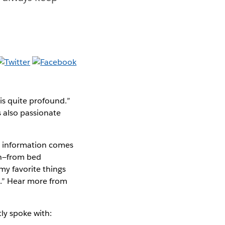
is quite profound.”
 also passionate
h information comes
ion—from bed
my favorite things
h.” Hear more from
ly spoke with: