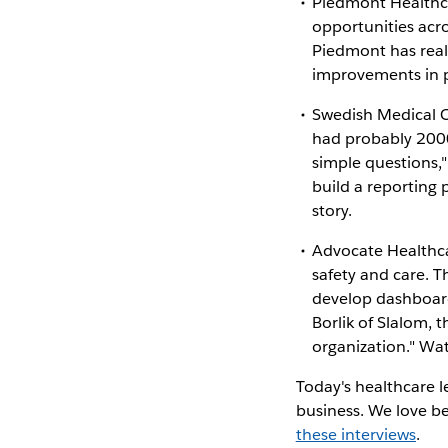
Piedmont Healthca
opportunities acro
Piedmont has real
improvements in pa
Swedish Medical C
had probably 2000+
simple questions,
build a reporting
story.
Advocate Healthca
safety and care. 
develop dashboard
Borlik of Slalom, t
organization." Wat
Today's healthcare l
business. We love b
these interviews
.