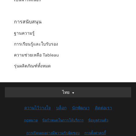
การสนับสนุน
ฐานความรู้
การเรียนรู้และใบรับรอง
ความช่วยเหลือ Tableau
รุ่นผลิตภัณฑ์ทั้งหมด
ไทย
ไทย
Deutsch
ความไว้วางใจ
บล็อก
นักพัฒนา
ติดต่อเรา
English (UK)
English (US)
กฎหมาย
ข้อกำหนดในการให้บริการ
ข้อมูลส่วนตัว
Español
การเปิดเผยอย่างมีความรับผิดชอบ
การตั้งค่าคุกกี้
Français (Canada)