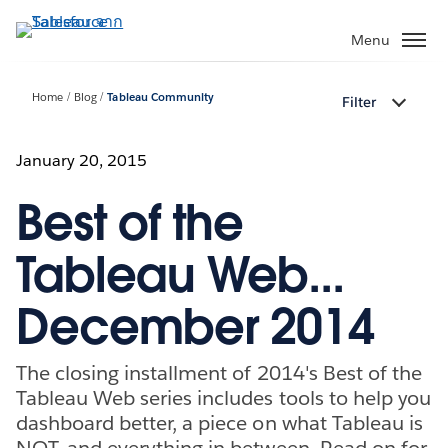
ข้าม
ไป
Menu
ที่
เนื้อหา
Home
Blog
Tableau Community
Filter
หลัก
January 20, 2015
Best of the
Tableau Web...
December 2014
The closing installment of 2014's Best of the
Tableau Web series includes tools to help you
dashboard better, a piece on what Tableau is
NOT, and everything in between. Read on for