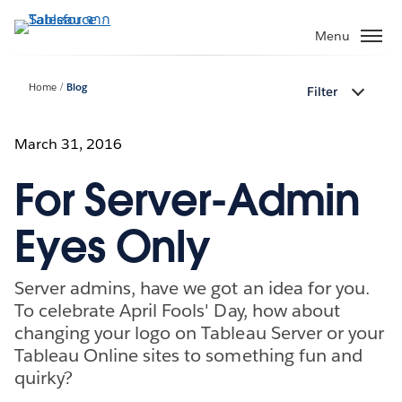
ข้าม
ไป
Menu
ที่
เนื้อหา
Home
Blog
Filter
หลัก
March 31, 2016
For Server-Admin
Eyes Only
Server admins, have we got an idea for you.
To celebrate April Fools' Day, how about
changing your logo on Tableau Server or your
Tableau Online sites to something fun and
quirky?