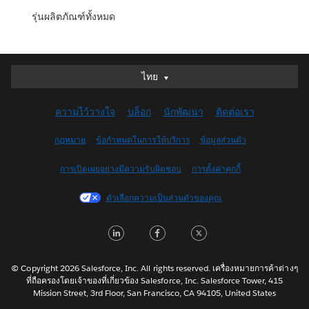
รุ่นผลิตภัณฑ์ทั้งหมด
ไทย
ไทย
Deutsch
ความไว้วางใจ
บล็อก
นักพัฒนา
ติดต่อเรา
English (UK)
English (US)
กฎหมาย
ข้อกำหนดในการให้บริการ
ข้อมูลส่วนตัว
Español
การเปิดเผยอย่างมีความรับผิดชอบ
การตั้งค่าคุกกี้
Français (Canada)
Français (France)
ตัวเลือกความเป็นส่วนตัวของคุณ
Italiano
LinkedIn
Facebook
Twitter
日本語
한국어
Nederlands
© Copyright 2026 Salesforce, Inc. All rights reserved. เครื่องหมายการค้าต่างๆ
ที่ถือครองโดยเจ้าของที่เกี่ยวข้อง Salesforce, Inc. Salesforce Tower, 415
Português
Mission Street, 3rd Floor, San Francisco, CA 94105, United States
Svenska