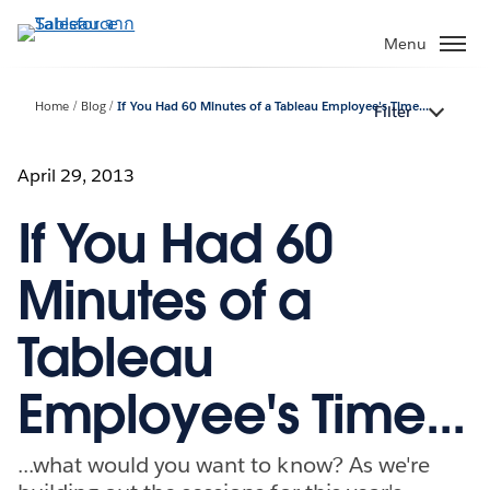
ข้าม
ไป
Menu
ที่
เนื้อหา
Home
Blog
If You Had 60 Minutes of a Tableau Employee's Time...
Filter
หลัก
April 29, 2013
If You Had 60
Minutes of a
Tableau
Employee's Time...
...what would you want to know? As we're