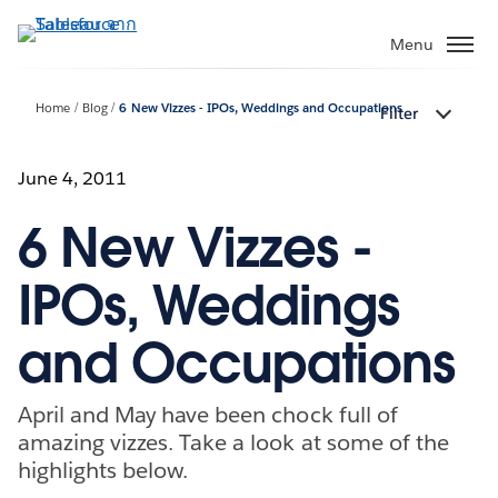
ข้าม
ไป
Menu
ที่
เนื้อหา
Home
Blog
6 New Vizzes - IPOs, Weddings and Occupations
Filter
หลัก
June 4, 2011
6 New Vizzes -
IPOs, Weddings
and Occupations
April and May have been chock full of
amazing vizzes. Take a look at some of the
highlights below.