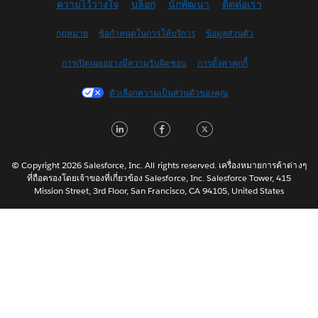
ความไว้วางใจ
บล็อก
นักพัฒนา
ติดต่อเรา
English (UK)
English (US)
กฎหมาย
ข้อกำหนดในการให้บริการ
ข้อมูลส่วนตัว
Español
การเปิดเผยอย่างมีความรับผิดชอบ
การตั้งค่าคุกกี้
Français (Canada)
Français (France)
ตัวเลือกความเป็นส่วนตัวของคุณ
Italiano
LinkedIn
Facebook
Twitter
日本語
한국어
Nederlands
© Copyright 2026 Salesforce, Inc. All rights reserved. เครื่องหมายการค้าต่างๆ
ที่ถือครองโดยเจ้าของที่เกี่ยวข้อง Salesforce, Inc. Salesforce Tower, 415
Português
Mission Street, 3rd Floor, San Francisco, CA 94105, United States
Svenska
简体中文
繁體中文