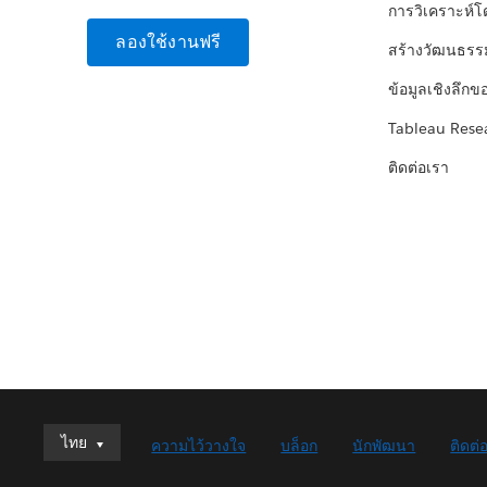
การวิเคราะห์
ลองใช้งานฟรี
สร้างวัฒนธรร
ข้อมูลเชิงลึกข
Tableau Rese
ติดต่อเรา
ไทย
ไทย
ความไว้วางใจ
บล็อก
นักพัฒนา
ติดต่
Deutsch