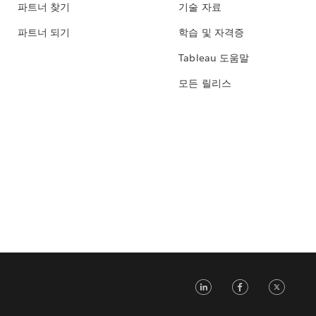
파트너 찾기
기술 자료
파트너 되기
학습 및 자격증
Tableau 도움말
모든 릴리스
LinkedIn
Face
Tw