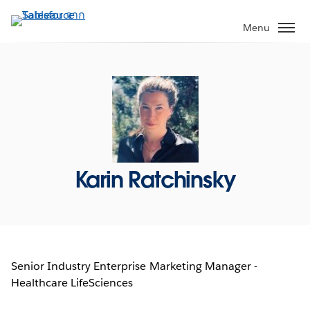
ข้าม
ไป
Menu
ที่
เนื้อหา
หลัก
Karin Ratchinsky
Senior Industry Enterprise Marketing Manager -
Healthcare LifeSciences