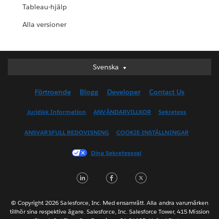
Tableau-hjälp
Alla versioner
Svenska
Svenska
Deutsch
Förtroende
Blogg
Developer
Contact Us
English (UK)
English (US)
Juridisk Information
ANVÄNDARVILLKOR
Sekretess
Español
ANSVARSFULL REDOVISNING
COOKIE-INSTÄLLNINGAR
Français (Canada)
Français (France)
Dina Sekretessval
Italiano
LinkedIn
Facebook
Twitter
日本語
한국어
Nederlands
© Copyright 2026 Salesforce, Inc. Med ensamrätt. Alla andra varumärken
tillhör sina respektive ägare. Salesforce, Inc. Salesforce Tower, 415 Mission
Português