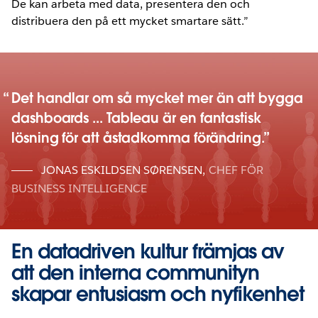
De kan arbeta med data, presentera den och
distribuera den på ett mycket smartare sätt.”
Det handlar om så mycket mer än att bygga
dashboards ... Tableau är en fantastisk
lösning för att åstadkomma förändring.
JONAS ESKILDSEN SØRENSEN
,
CHEF FÖR
BUSINESS INTELLIGENCE
En datadriven kultur främjas av
att den interna communityn
skapar entusiasm och nyfikenhet