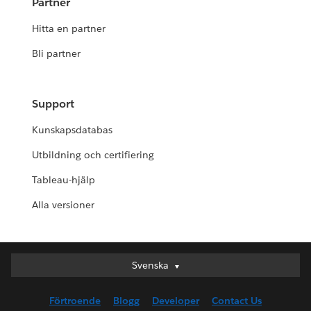
Partner
Hitta en partner
Bli partner
Support
Kunskapsdatabas
Utbildning och certifiering
Tableau-hjälp
Alla versioner
Svenska
Svenska
Deutsch
Förtroende
Blogg
Developer
Contact Us
English (UK)