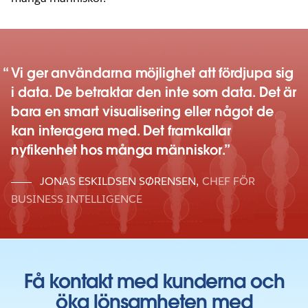
Vi ger användarna möjlighet att fördjupa sig
i data. De betraktar den inte som data. Det är
bara en smart visualisering eller något de
kan interagera med. Det framkallar
nyfikenhet hos många människor.
JONAS ESKILDSEN SØRENSEN
,
CHEF FÖR
BUSINESS INTELLIGENCE
Få kontakt med kunderna och
öka lönsamheten med