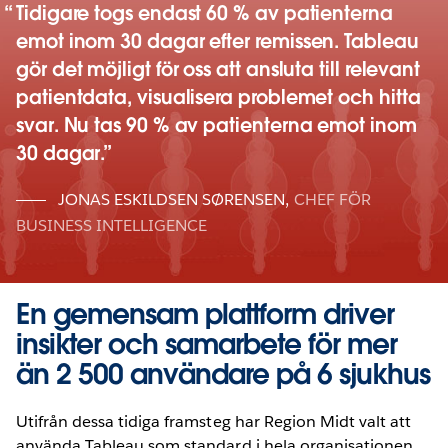
Tidigare togs endast 60 % av patienterna
emot inom 30 dagar efter remissen. Tableau
gör det möjligt för oss att ansluta till relevant
patientdata, visualisera problemet och hitta
svar. Nu tas 90 % av patienterna emot inom
30 dagar.
JONAS ESKILDSEN SØRENSEN
,
CHEF FÖR
BUSINESS INTELLIGENCE
En gemensam plattform driver
insikter och samarbete för mer
än 2 500 användare på 6 sjukhus
Utifrån dessa tidiga framsteg har Region Midt valt att
använda Tableau som standard i hela organisationen,