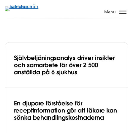
Gå
vidare
Menu
till
huvudinnehållet
Självbetjäningsanalys driver insikter
Region Midtjylland förbättrar
och samarbete för över 2 500
patientvården och minskar
anställda på 6 sjukhus
behandlingskostnaderna för 1,3 miljoner
Play
medborgare med Tableau
En djupare förståelse för
receptinformation gör att läkare kan
Video
sänka behandlingskostnaderna