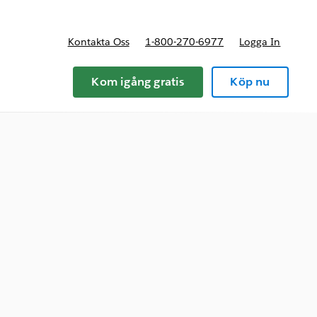
Kontakta Oss
1-800-270-6977
Logga In
riser
Kom igång gratis
Köp nu