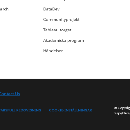
earch
DataDev
Communityprojekt
Tableau-torget
Akademiska program
Händelser
Contact Us
© Copyrig
ARSFULL REDOVISNING
COOKIE-INSTÄLLNINGAR
respektive