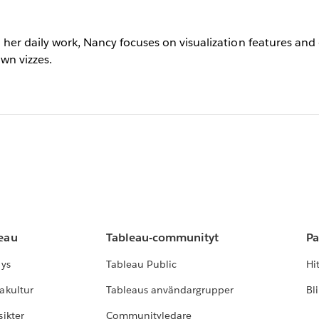
In her daily work, Nancy focuses on visualization features an
wn vizzes.
leau
Tableau-communityt
Pa
lys
Tableau Public
Hi
akultur
Tableaus användargrupper
Bl
ikter
Communityledare