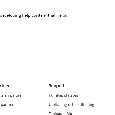
d developing help content that helps
rtner
Support
tta en partner
Kunskapsdatabas
i partner
Utbildning och certifiering
Tableau-hjälp