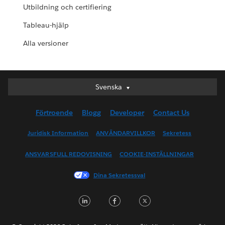
Utbildning och certifiering
Tableau-hjälp
Alla versioner
Svenska
Svenska
Deutsch
Förtroende
Blogg
Developer
Contact Us
English (UK)
English (US)
Juridisk Information
ANVÄNDARVILLKOR
Sekretess
Español
ANSVARSFULL REDOVISNING
COOKIE-INSTÄLLNINGAR
Français (Canada)
Français (France)
Dina Sekretessval
Italiano
LinkedIn
Facebook
Twitter
日本語
한국어