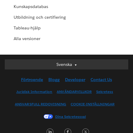
Kunskapsdatabas
Utbildning och certifiering
Tableau-hjälp
Alla versioner
Svenska
Svenska
Deutsch
Förtroende
Blogg
Developer
Contact Us
English (UK)
English (US)
Juridisk Information
ANVÄNDARVILLKOR
Sekretess
Español
ANSVARSFULL REDOVISNING
COOKIE-INSTÄLLNINGAR
Français (Canada)
Français (France)
Dina Sekretessval
Italiano
LinkedIn
Facebook
Twitter
日本語