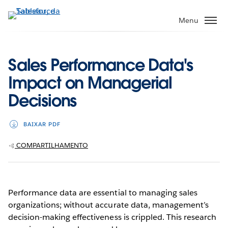
Pular
para
Menu
o
conteúdo
principal
Sales Performance Data's
Impact on Managerial
Decisions
BAIXAR PDF
COMPARTILHAMENTO
Performance data are essential to managing sales
organizations; without accurate data, management’s
decision-making effectiveness is crippled. This research