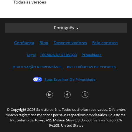
Todas as versões
Português
Português
Deutsch
Confiança
Blog
Desenvolvedores
Fale conosco
English (UK)
English (US)
Legal
TERMOS DE SERVIÇO
Privacidade
Español
DIVULGAÇÃO RESPONSÁVEL
PREFERÊNCIAS DE COOKIES
Français (Canada)
Français (France)
Suas Escolhas De Privacidade
Italiano
LinkedIn
Facebook
Twitter
日本語
한국어
Nederlands
© Copyright 2026 Salesforce, Inc. Todos os direitos reservados. Diferentes
marcas registradas mantidas por seus respectivos proprietários. Salesforce,
Svenska
Inc. Salesforce Tower, 415 Mission Street, 3rd Floor, San Francisco, CA
94105, United States
ไทย