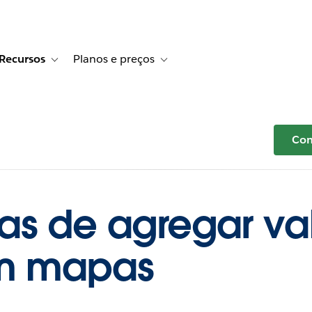
Recursos
Planos e preços
r Histórias de clientes
e sub-navigation for Soluções
Toggle sub-navigation for Recursos
Toggle sub-navigation for Planos e p
Com
as de agregar val
om mapas