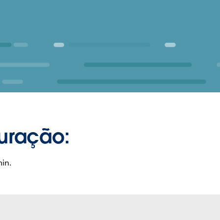
uração:
in.