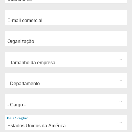
Endereço
País/Região