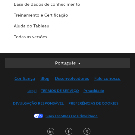
Base de dados de conhecimento
Treinamento e Certificação
Ajuda do Tableau
Todas as versões
Português
Português
Deutsch
Confiança
Blog
Desenvolvedores
Fale conosco
English (UK)
English (US)
Legal
TERMOS DE SERVIÇO
Privacidade
Español
DIVULGAÇÃO RESPONSÁVEL
PREFERÊNCIAS DE COOKIES
Français (Canada)
Français (France)
Suas Escolhas De Privacidade
Italiano
LinkedIn
Facebook
Twitter
日本語