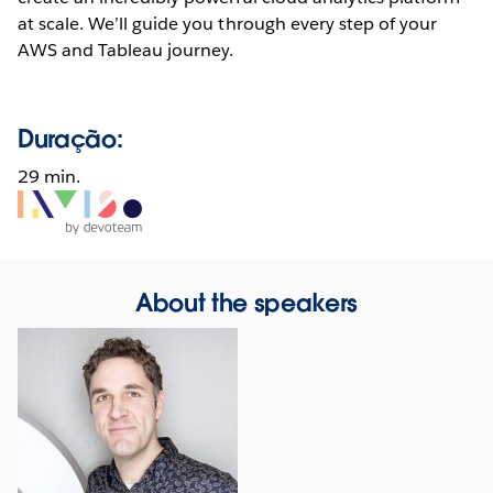
at scale. We’ll guide you through every step of your
AWS and Tableau journey.
Duração:
29 min.
Opens
in
new
window
About the speakers