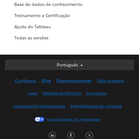
Base de dados de conhecimento
Treinamento e Certificação
Ajuda do Tableau
Todas as versões
Português
Português
Deutsch
Confiança
Blog
Desenvolvedores
Fale conosco
English (UK)
English (US)
Legal
TERMOS DE SERVIÇO
Privacidade
Español
DIVULGAÇÃO RESPONSÁVEL
PREFERÊNCIAS DE COOKIES
Français (Canada)
Français (France)
Suas Escolhas De Privacidade
Italiano
LinkedIn
Facebook
Twitter
日本語