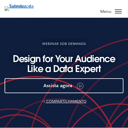
Pular
para
Menu
o
conteúdo
principal
WEBINAR SOB DEMANDA
Design for Your Audience
Like a Data Expert
Assista agora
COMPARTILHAMENTO