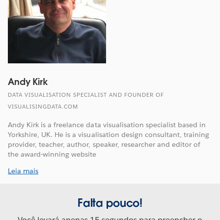
Andy Kirk
DATA VISUALISATION SPECIALIST AND FOUNDER OF
VISUALISINGDATA.COM
Andy Kirk is a freelance data visualisation specialist based in
Yorkshire, UK. He is a visualisation design consultant, training
provider, teacher, author, speaker, researcher and editor of
the award-winning website
Leia mais
Falta pouco!
Você levará apenas 15 segundos para preencher o