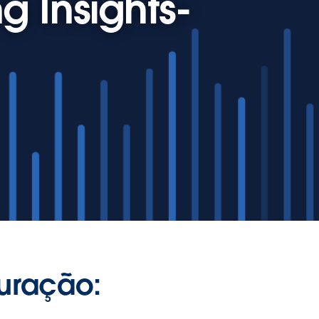
g Insights-
uração: