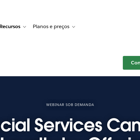
Recursos
Planos e preços
r Histórias de clientes
e sub-navigation for Soluções
Toggle sub-navigation for Recursos
Toggle sub-navigation for Planos e p
Com
WEBINAR SOB DEMANDA
cial Services Ca