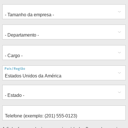
Endereço
País/Região