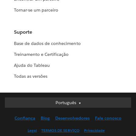
Tornar-se um parceiro
Suporte
Base de dados de conhecimento
Treinamento e Certificação
Ajuda do Tableau
Todas as versões
Português
Português
Deutsch
Confiança
Blog
Desenvolvedores
Fale conosco
English (UK)
English (US)
Legal
TERMOS DE SERVIÇO
Privacidade
Español