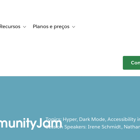
Recursos
Planos e preços
r Histórias de clientes
e sub-navigation for Soluções
Toggle sub-navigation for Recursos
Toggle sub-navigation for Planos e p
Com
unityJam
Topics: Hyper, Dark Mode, Accessibility 
Session Speakers: Irene Schmidt, Nathan