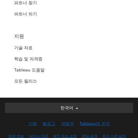
파트너 찾기
파트너 되기
지원
기술 자료
학습 및 자격증
Tableau 도움말
모든 릴리스
한국어
한국어
Deutsch
신뢰
블로그
개발자
Tableau에 문의
English (UK)
English (US)
법적 정보
서비스 약관
개인 정보 보호
책임 공개
쿠키 기본 설정