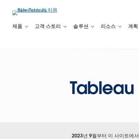
주
요
콘
텐
제품
고객 스토리
솔루션
리소스
계획
Toggle sub-navigation for 제품
Toggle sub-navigation for 고객 스토리
Toggle sub-navigation f
Toggle su
츠
로
건
너
뛰
기
Tableau 
2023년 9월부터 이 사이트에