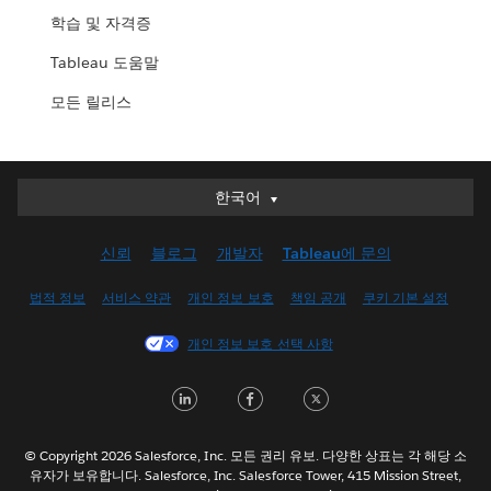
학습 및 자격증
Tableau 도움말
모든 릴리스
한국어
한국어
Deutsch
신뢰
블로그
개발자
Tableau에 문의
English (UK)
English (US)
법적 정보
서비스 약관
개인 정보 보호
책임 공개
쿠키 기본 설정
Español
개인 정보 보호 선택 사항
Français (Canada)
Français (France)
L
F
T
Italiano
i
a
w
日本語
n
c
i
© Copyright 2026 Salesforce, Inc. 모든 권리 유보. 다양한 상표는 각 해당 소
Nederlands
유자가 보유합니다. Salesforce, Inc. Salesforce Tower, 415 Mission Street,