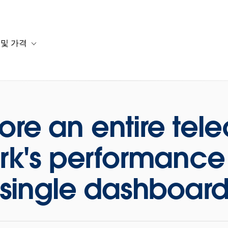
 및 가격
or 솔루션
b-navigation for 리소스
Toggle sub-navigation for 계획 및 가격
ore an entire te
rk's performance 
single dashboar