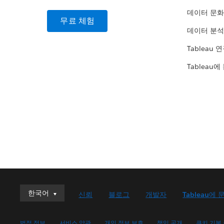
데이터 문화
무료 체험
데이터 분석
Tableau 
Tableau에
한국어
한국어
신뢰
블로그
개발자
Tableau에 
Deutsch
English (UK)
법적 정보
서비스 약관
개인 정보 보호
책임 공개
쿠키 기본