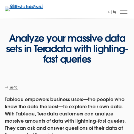
주
요
메뉴
콘
텐
츠
Analyze your massive data
로
sets in Teradata with lighting-
건
너
fast queries
뛰
기
공유
Tableau empowers business users—the people who
know the data the best—to explore their own data.
With Tableau, Teradata customers can analyze
massive amounts of data with lightning-fast queries.
They can ask and answer questions of their data at