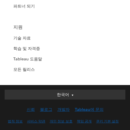
파트너 되기
지원
기술 자료
학습 및 자격증
Tableau 도움말
모든 릴리스
한국어
한국어
Deutsch
신뢰
블로그
개발자
Tableau에 문의
English (UK)
English (US)
법적 정보
서비스 약관
개인 정보 보호
책임 공개
쿠키 기본 설정
Español