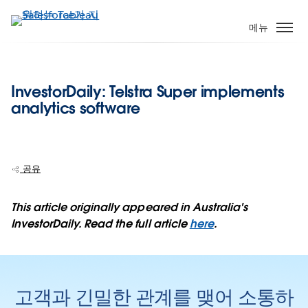
주
요
메뉴
콘
텐
츠
InvestorDaily: Telstra Super implements
로
analytics software
건
너
뛰
기
공유
This article originally appeared in Australia's
InvestorDaily. Read the full article
here
.
고객과 긴밀한 관계를 맺어 소통하