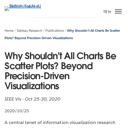
주
요
메뉴
콘
텐
츠
Home
Tableau Research
Publications
Why Shouldn't All Charts Be Scatter
로
Plots? Beyond Precision-Driven Visualizations
건
너
Why Shouldn't All Charts Be
뛰
Scatter Plots? Beyond
기
Precision-Driven
Visualizations
IEEE Vis - Oct 25-30, 2020
2020/10/25
A central tenet of information visualization research