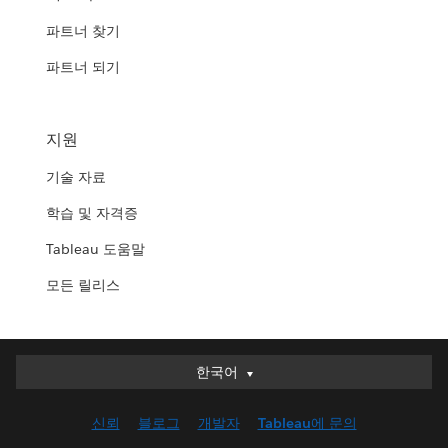
파트너 찾기
파트너 되기
지원
기술 자료
학습 및 자격증
Tableau 도움말
모든 릴리스
한국어
한국어
Deutsch
신뢰
블로그
개발자
Tableau에 문의
English (UK)