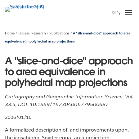
주
요
메뉴
콘
텐
츠
Home
Tableau Research
Publications
A "slice-and-dice" approach to area
로
equivalence in polyhedral map projections
건
너
A "slice-and-dice" approach
뛰
to area equivalence in
기
polyhedral map projections
Cartography and Geographic Information Science, Vol.
33:4, DOI: 10.1559/152304006779500687
2006/01/10
A formalized description of, and improvements upon,
the icosahedral Snyder equal-area projection