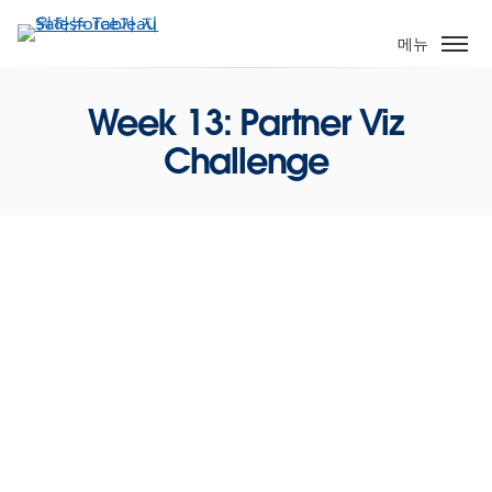
주
요
메뉴
콘
텐
Week 13: Partner Viz
츠
로
Challenge
건
너
뛰
기