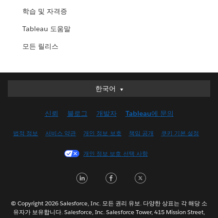
학습 및 자격증
Tableau 도움말
모든 릴리스
한국어
한국어
Deutsch
신뢰
블로그
개발자
Tableau에 문의
English (UK)
English (US)
법적 정보
서비스 약관
개인 정보 보호
책임 공개
쿠키 기본 설정
Español
개인 정보 보호 선택 사항
Français (Canada)
Français (France)
LinkedIn
Facebook
Twitter
Italiano
日本語
© Copyright 2026 Salesforce, Inc. 모든 권리 유보. 다양한 상표는 각 해당 소
Nederlands
유자가 보유합니다. Salesforce, Inc. Salesforce Tower, 415 Mission Street,