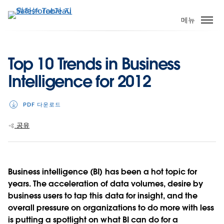
주
요
메뉴
콘
텐
츠
Top 10 Trends in Business
로
Intelligence for 2012
건
너
뛰
PDF 다운로드
기
공유
Business intelligence (BI) has been a hot topic for
years. The acceleration of data volumes, desire by
business users to tap this data for insight, and the
overall pressure on organizations to do more with less
is putting a spotlight on what BI can do for a