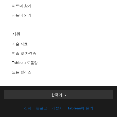
파트너 찾기
파트너 되기
지원
기술 자료
학습 및 자격증
Tableau 도움말
모든 릴리스
한국어
한국어
Deutsch
신뢰
블로그
개발자
Tableau에 문의
English (UK)
English (US)