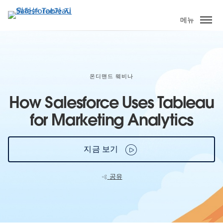
주
요
메뉴
콘
텐
츠
로
건
온디맨드 웨비나
너
How Salesforce Uses Tableau
뛰
기
for Marketing Analytics
지금 보기
공유