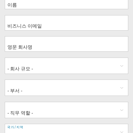
주
국가/지역