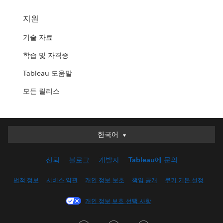
지원
기술 자료
학습 및 자격증
Tableau 도움말
모든 릴리스
한국어
한국어
Deutsch
신뢰
블로그
개발자
Tableau에 문의
English (UK)
English (US)
법적 정보
서비스 약관
개인 정보 보호
책임 공개
쿠키 기본 설정
Español
개인 정보 보호 선택 사항
Français (Canada)
Français (France)