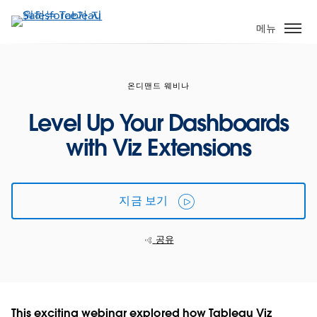
주
요
메뉴
콘
텐
츠
온디맨드 웨비나
로
건
Level Up Your Dashboards
너
with Viz Extensions
뛰
기
지금 보기
공유
This exciting webinar explored how Tableau Viz