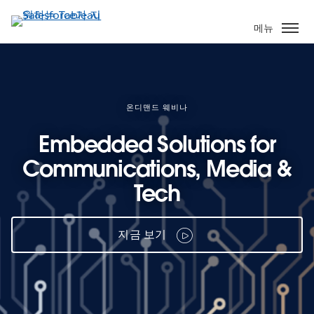
주
요
메뉴
콘
텐
츠
로
건
온디맨드 웨비나
너
Embedded Solutions for
뛰
기
Communications, Media &
Tech
지금 보기