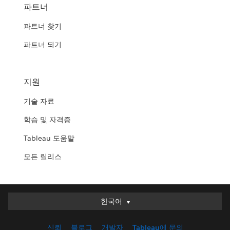
파트너
파트너 찾기
파트너 되기
지원
기술 자료
학습 및 자격증
Tableau 도움말
모든 릴리스
한국어
한국어
Deutsch
신뢰
블로그
개발자
Tableau에 문의
English (UK)