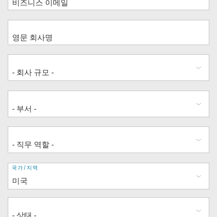
주
국가/지역
소