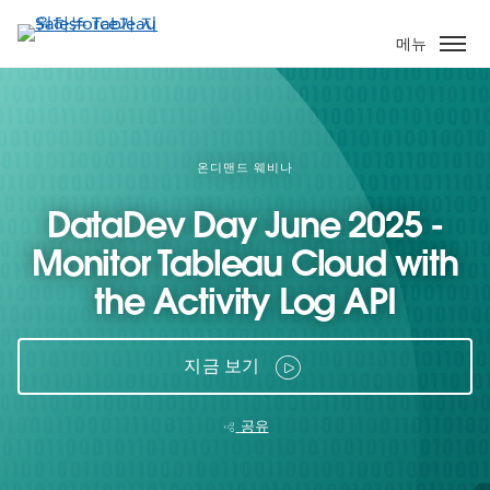
주
요
메뉴
콘
텐
츠
로
건
온디맨드 웨비나
너
DataDev Day June 2025 -
뛰
기
Monitor Tableau Cloud with
the Activity Log API
지금 보기
공유