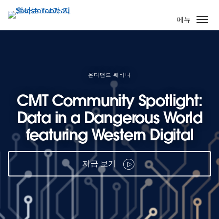
주
요
메뉴
콘
텐
츠
로
건
온디맨드 웨비나
너
CMT Community Spotlight:
뛰
기
Data in a Dangerous World
featuring Western Digital
지금 보기