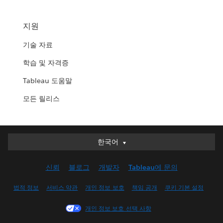
지원
기술 자료
학습 및 자격증
Tableau 도움말
모든 릴리스
한국어
한국어
Deutsch
신뢰
블로그
개발자
Tableau에 문의
English (UK)
English (US)
법적 정보
서비스 약관
개인 정보 보호
책임 공개
쿠키 기본 설정
Español
개인 정보 보호 선택 사항
Français (Canada)