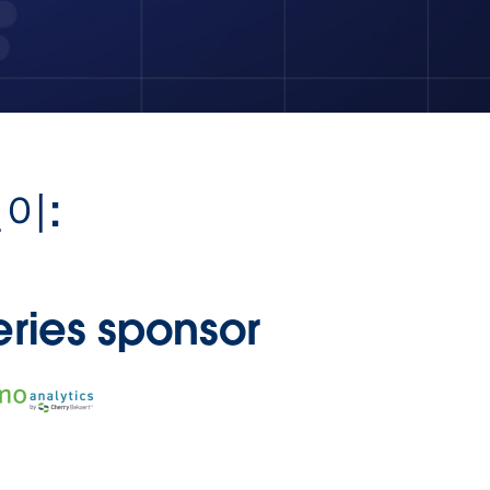
이:
eries sponsor
ns
dow