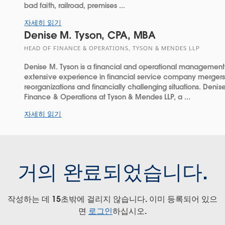
bad faith, railroad, premises ...
자세히 읽기
Denise M. Tyson, CPA, MBA
HEAD OF FINANCE & OPERATIONS, TYSON & MENDES LLP
Denise M. Tyson is a financial and operational management
extensive experience in financial service company mergers/
reorganizations and financially challenging situations. Denise
Finance & Operations at Tyson & Mendes LLP, a ...
자세히 읽기
거의 완료되었습니다.
작성하는 데 15초밖에 걸리지 않습니다. 이미 등록되어 있으
면
로그인
하십시오.