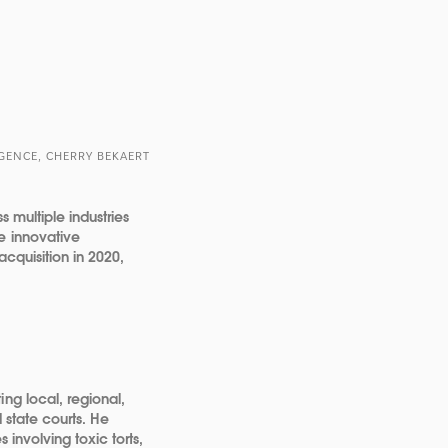
IGENCE, CHERRY BEKAERT
s multiple industries
e innovative
acquisition in 2020,
ng local, regional,
d state courts. He
 involving toxic torts,