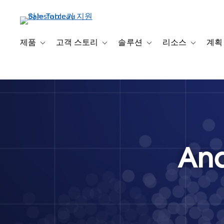
주
요
콘
텐
제품
고객 스토리
솔루션
리소스
계획
Toggle sub-navigation for 제품
Toggle sub-navigation for 고객 스토리
Toggle sub-navigation f
Toggle su
츠
로
건
너
뛰
기
Ana