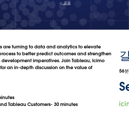
공유
ms are turning to data and analytics to elevate
길
 process to better predict outcomes and strengthen
ss development imperatives. Join Tableau, Icimo
for an in-depth discussion on the value of
56분
S
minutes
Ope
 and Tableau Customers- 30 minutes
in
new
win