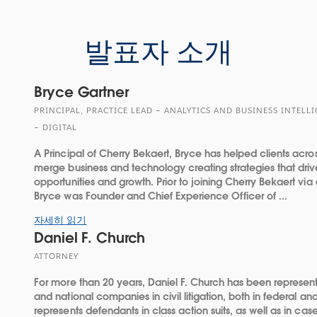
발표자 소개
Bryce Gartner
PRINCIPAL, PRACTICE LEAD – ANALYTICS AND BUSINESS INTELL
– DIGITAL
A Principal of Cherry Bekaert, Bryce has helped clients acros
merge business and technology creating strategies that driv
opportunities and growth. Prior to joining Cherry Bekaert via 
Bryce was Founder and Chief Experience Officer of ...
자세히 읽기
Daniel F. Church
ATTORNEY
For more than 20 years, Daniel F. Church has been representi
and national companies in civil litigation, both in federal an
represents defendants in class action suits, as well as in cases