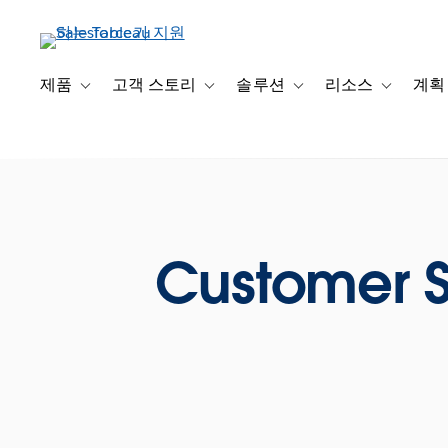
주
요
콘
텐
제품
고객 스토리
솔루션
리소스
계획
Toggle sub-navigation for 제품
Toggle sub-navigation for 고객 스토리
Toggle sub-navigation f
Toggle su
츠
로
건
너
뛰
기
Customer Sh