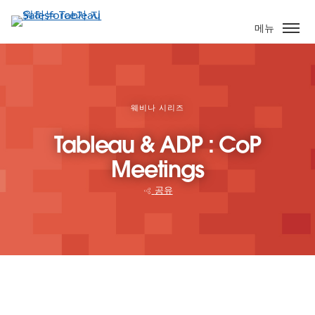
주
요
메뉴
콘
텐
츠
로
건
웨비나 시리즈
너
Tableau & ADP : CoP
뛰
기
Meetings
공유