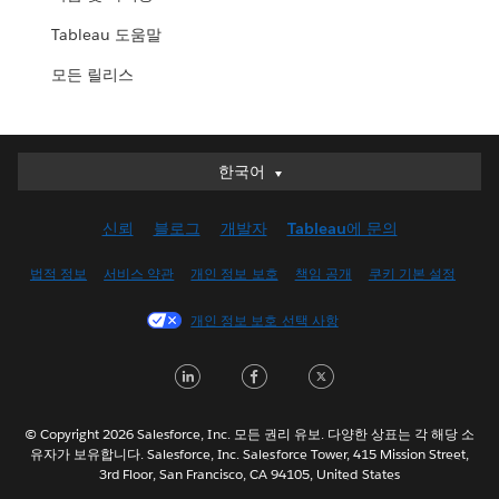
Tableau 도움말
모든 릴리스
한국어
한국어
Deutsch
신뢰
블로그
개발자
Tableau에 문의
English (UK)
English (US)
법적 정보
서비스 약관
개인 정보 보호
책임 공개
쿠키 기본 설정
Español
개인 정보 보호 선택 사항
Français (Canada)
Français (France)
LinkedIn
Facebook
Twitter
Italiano
日本語
© Copyright 2026 Salesforce, Inc. 모든 권리 유보. 다양한 상표는 각 해당 소
Nederlands
유자가 보유합니다. Salesforce, Inc. Salesforce Tower, 415 Mission Street,
3rd Floor, San Francisco, CA 94105, United States
Português