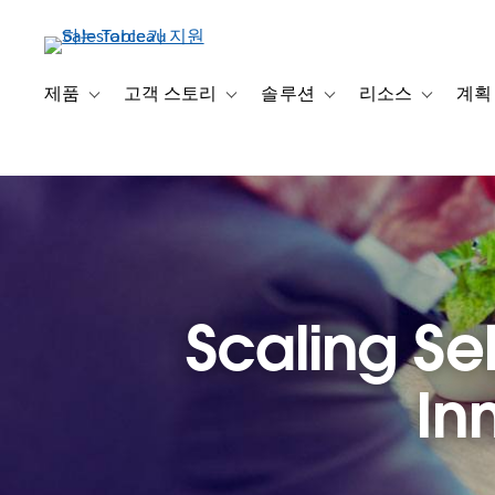
주
요
콘
텐
제품
고객 스토리
솔루션
리소스
계획
Toggle sub-navigation for 제품
Toggle sub-navigation for 고객 스토리
Toggle sub-navigation f
Toggle su
츠
로
건
너
뛰
기
Scaling Sel
In