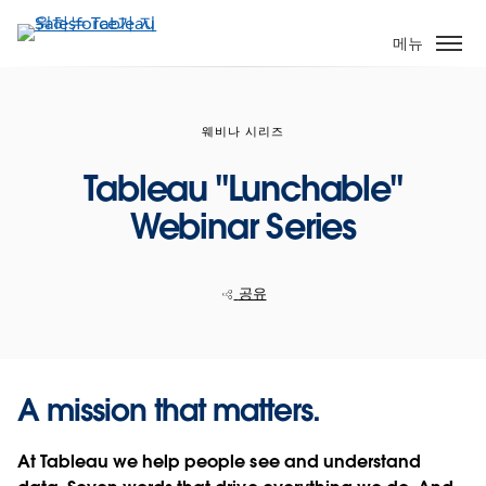
주
요
메뉴
콘
텐
츠
웨비나 시리즈
로
건
Tableau "Lunchable"
너
Webinar Series
뛰
기
공유
A mission that matters.
At Tableau we help people see and understand