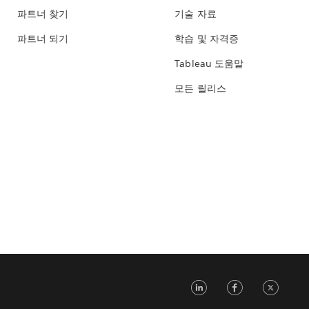
파트너 찾기
기술 자료
파트너 되기
학습 및 자격증
Tableau 도움말
모든 릴리스
LinkedIn
Face
Tw