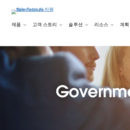
주
요
콘
텐
제품
고객 스토리
솔루션
리소스
계획
Toggle sub-navigation for 제품
Toggle sub-navigation for 고객 스토리
Toggle sub-navigation f
Toggle su
츠
로
건
너
뛰
기
Governmen