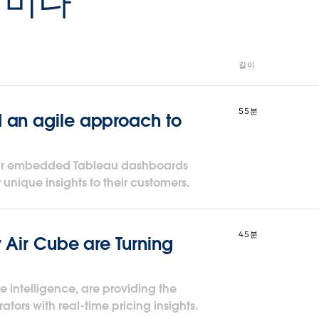
세미나
길이
55분
 an agile approach to
der embedded Tableau dashboards
r unique insights to their customers.
45분
 Air Cube are Turning
e intelligence, are providing the
ators with real-time pricing insights.