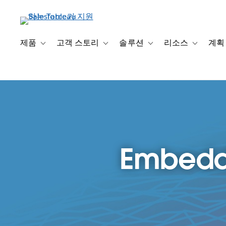
주
요
콘
텐
제품
고객 스토리
솔루션
리소스
계획
Toggle sub-navigation for 제품
Toggle sub-navigation for 고객 스토리
Toggle sub-navigation f
Toggle su
츠
로
건
너
뛰
기
Embedde